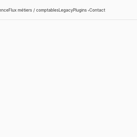
gence
Flux métiers / comptables
Legacy
Plugins
Contact