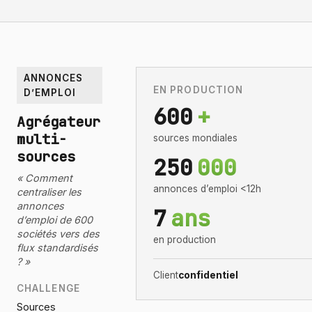
ANNONCES
EN PRODUCTION
D’EMPLOI
600
+
Agrégateur
multi-
sources mondiales
sources
250
000
« Comment
annonces d’emploi <12h
centraliser les
annonces
7
ans
d’emploi de 600
sociétés vers des
en production
flux standardisés
? »
Client
confidentiel
CHALLENGE
Sources