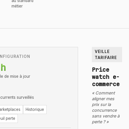
au standard
métier
VEILLE
NFIGURATION
TARIFAIRE
6
h
Price
watch e-
le de mise à jour
commerce
« Comment
currents surveillés
aligner mes
prix sur la
rketplaces
Historique
concurrence
sans vendre à
uil perte
perte ? »