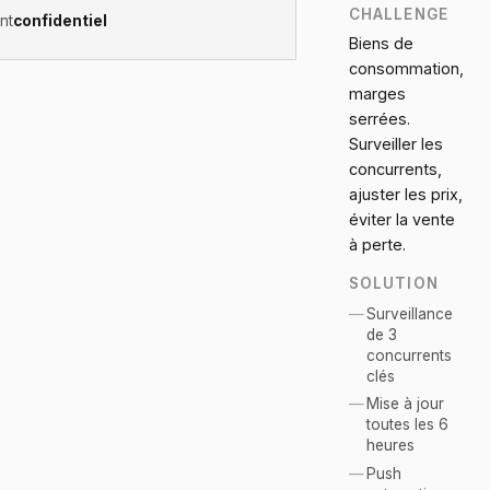
CHALLENGE
nt
confidentiel
Biens de
consommation,
marges
serrées.
Surveiller les
concurrents,
ajuster les prix,
éviter la vente
à perte.
SOLUTION
Surveillance
de 3
concurrents
clés
Mise à jour
toutes les 6
heures
Push