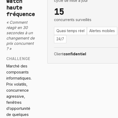
watch
cycle de mise à jour
haute
15
fréquence
concurrents surveillés
« Comment
réagir en 30
Quasi temps réel
Alertes mobiles
secondes à un
changement de
24/7
prix concurrent
? »
Client
confidentiel
CHALLENGE
Marché des
composants
informatiques.
Prix volatils,
concurrence
agressive,
fenêtres
d’opportunité
de quelques