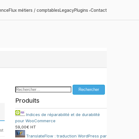
gence
Flux métiers / comptables
Legacy
Plugins
Contact
Rechercher :
Produits
Indices de réparabilité et de durabilité
pour WooCommerce
59,00
€
HT
ost
TranslateFlow : traduction WordPress par