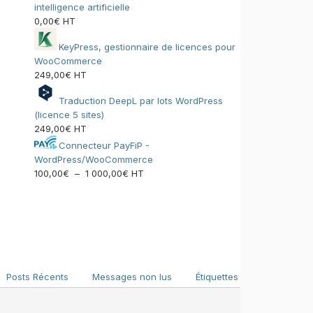
intelligence artificielle
0,00
€
HT
KeyPress, gestionnaire de licences pour
WooCommerce
249,00
€
HT
Traduction DeepL par lots WordPress
(licence 5 sites)
249,00
€
HT
Connecteur PayFiP -
WordPress/WooCommerce
100,00
€
–
1 000,00
€
Plage
HT
de
prix :
100,00€
à
1
000,00€
Posts Récents
Messages non lus
Étiquettes