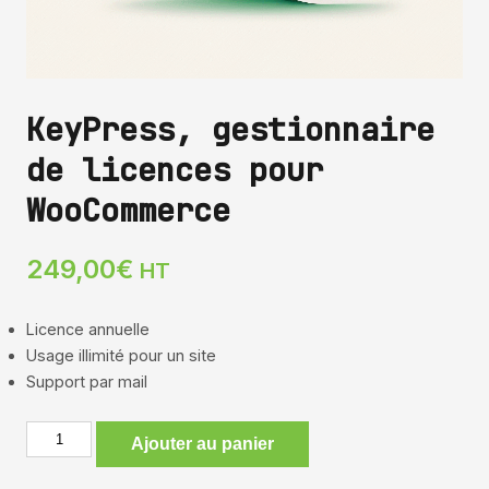
KeyPress, gestionnaire
de licences pour
WooCommerce
249,00
€
HT
Licence annuelle
Usage illimité pour un site
Support par mail
quantité
Ajouter au panier
de
KeyPress,